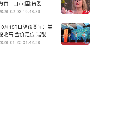
为黄—山市{国}资委
2026-02-03 19:46:39
10月18?日隔夜要闻：美
股收高 金价走低 瑞银上
调全球股票评级 泽连斯基
2026-01-25 01:42:39
愿意接受双边或三边会谈