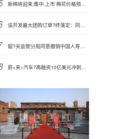
新棉将迎来:集中,上市 棉花价格预期不乐观
渝开发最大团购订单?终落定：同意以物抵债，接手177套住宅冲抵项目尾款
韶?关监管分局同意撤销中国人寿乐昌市支公司第一营销服务部
蔚<来>汽车?再融资10亿美元冲刺四季度扭亏