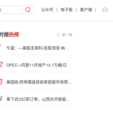
公众号
电子报
客户端
时报
热榜
换一换
午盘：—美股走高科.技股领涨 纳指上涨0.7%
OPEC:+同意11月增产13.7万桶/日
美国政:府停摆或将结束提振市场预期 贵金属大幅飙升有色金属全线上涨
拿下近!2亿新订单，山西东杰智能再次牵手钢铁巨头，海内外市场双线突破