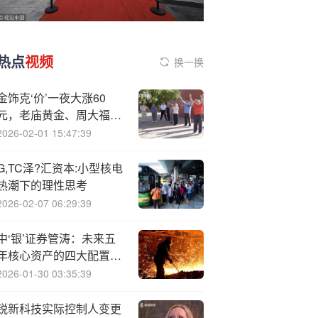
热点
视频
换一换
金饰克‘价’一夜大涨60
元，老庙黄金、周大福等
多家上调金饰品售价
2026-02-01 15:47:39
G,TC泽?汇资本:小型核电
热潮下的理性思考
2026-02-07 06:29:39
中‘银’证券管涛：未来五
年核心资产的四大配置方
向
2026-01-30 03:35:39
锐新科技实际控制人变更